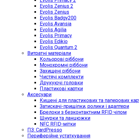
Evolis Primacy 2
Evolis Zenius 2
Evolis Zenius
Evolis Badgy200
Evolis Avansia
Evolis Agilia
Evolis Primacy
Evolis Edikio
Evolis Quantum 2
Витратні матеріали
Кольорові ріббони
Монохромні ріббони
Захищені ріббони
Чистячі комплекти
Друкуючі головки
Пластикові картки
Аксесуари
Кишені для пластикових та паперових кар
Затискачі-прищіпки, ролики і адаптери
Брелоки з безконтактним RFID чіпом
Шнурки та ланцюжки
NFC RFID-мітки
ПЗ: CardPresso
Периферійне устаткування