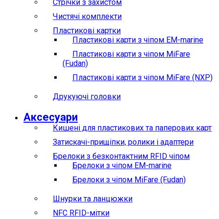
Стрічки з захистом
Чистячі комплекти
Пластикові картки
Пластикові карти з чіпом EM-marine
Пластикові карти з чіпом MiFare
(Fudan)
Пластикові карти з чіпом MiFare (NXP)
Друкуючі головки
Аксесуари
Кишені для пластикових та паперових карт
Затискачі-прищіпки, ролики і адаптери
Брелоки з безконтактним RFID чіпом
Брелоки з чіпом EM-marine
Брелоки з чіпом MiFare (Fudan)
Шнурки та ланцюжки
NFC RFID-мітки