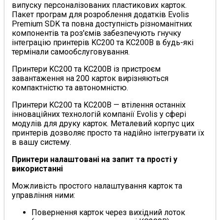
випуску персоналізованих пластикових карток.
Пакет програм для розроблення додатків Evolis
Premium SDK та повна доступність різноманітних
компонентів та роз'ємів забезпечують гнучку
інтеграцію принтерів KC200 та KC200B в будь-які
термінали самообслуговування.
Принтери KC200 та KC200B із пристроєм
завантаження на 200 карток вирізняються
компактністю та автономністю.
Принтери KC200 та KC200B — втілення останніх
інноваційних технологій компанії Evolis у сфері
модулів для друку карток. Металевий корпус цих
принтерів дозволяє просто та надійно інтегрувати їх
в вашу систему.
Принтери налаштовані на запит та прості у
використанні
Можливість простого налаштування карток та
управління ними:
Повернення карток через вихідний лоток