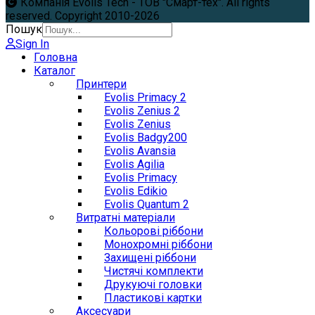
Компанія Evolis Tech - ТОВ "Смарт-тех". All rights
reserved. Copyright 2010-2026
Пошук
Sign In
Головна
Каталог
Принтери
Evolis Primacy 2
Evolis Zenius 2
Evolis Zenius
Evolis Badgy200
Evolis Avansia
Evolis Agilia
Evolis Primacy
Evolis Edikio
Evolis Quantum 2
Витратні матеріали
Кольорові ріббони
Монохромні ріббони
Захищені ріббони
Чистячі комплекти
Друкуючі головки
Пластикові картки
Аксесуари