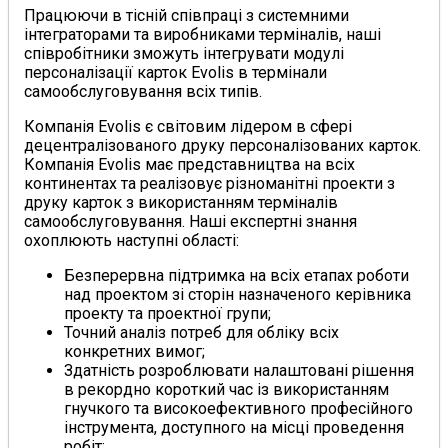
Працюючи в тісній співпраці з системними
інтеграторами та виробниками терміналів, наші
співробітники зможуть інтегрувати модулі
персоналізації карток Evolis в термінали
самообслуговування всіх типів.
Компанія Evolis є світовим лідером в сфері
децентралізованого друку персоналізованих карток.
Компанія Evolis має представництва на всіх
континентах та реалізовує різноманітні проекти з
друку карток з використанням терміналів
самообслуговування. Наші експертні знання
охоплюють наступні області:
Безперервна підтримка на всіх етапах роботи
над проектом зі сторін назначеного керівника
проекту та проектної групи;
Точний аналіз потреб для обліку всіх
конкретних вимог;
Здатність розроблювати налаштовані рішення
в рекордно короткий час із використанням
гнучкого та високоефективного професійного
інструмента, доступного на місці проведення
робіт;