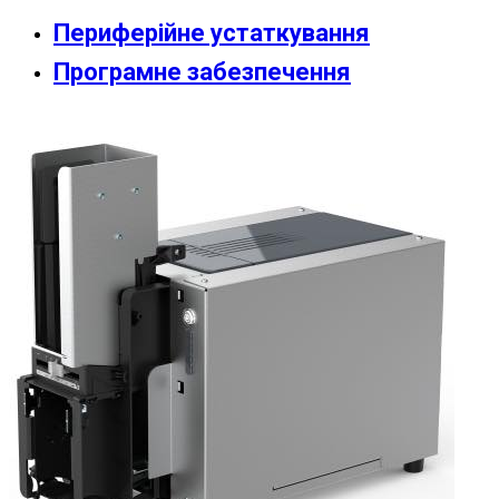
Периферійне устаткування
Програмне забезпечення