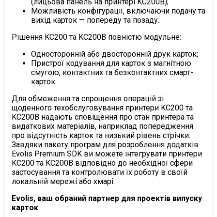
(лицьова панель на принтері KC200B);
Можливість конфігурації, включаючи подачу та
вихід карток — попереду та позаду.
Рішення KC200 та KC200B повністю модульне:
Односторонній або двосторонній друк карток;
Пристрої кодування для карток з магнітною
смугою, контактних та безконтактних смарт-
карток.
Для обмеження та спрощення операцій зі
щоденного техобслуговування принтери KC200 та
KC200B надають сповіщення про стан принтера та
видаткових матеріалів, наприклад попередження
про відсутність карток та низький рівень стрічки.
Завдяки пакету програм для розроблення додатків
Evolis Premium SDK ви можете інтегрувати принтери
KC200 та KC200B відповідно до необхідної сфери
застосування та контролювати їх роботу в своїй
локальній мережі або хмарі.
Evolis, ваш обраний партнер для проектів випуску
карток