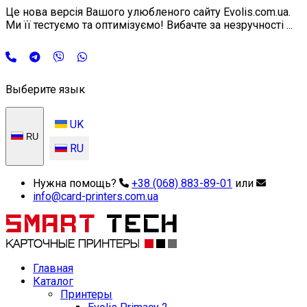
Це нова версія Вашого улюбленого сайту Evolis.com.ua.
Ми її тестуємо та оптимізуємо! Вибачте за незручності ...
Выберите язык
UK
RU
RU
Нужна помощь?
+38 (068) 883-89-01
или
info@card-printers.com.ua
Главная
Каталог
Принтеры