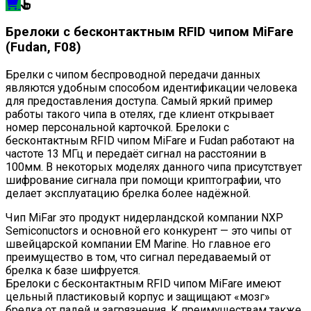
Брелоки с бесконтактным RFID чипом MiFare
(Fudan, F08)
Брелки с чипом беспроводной передачи данных
являются удобным способом идентификации человека
для предоставления доступа. Самый яркий пример
работы такого чипа в отелях, где клиент открывает
номер персональной карточкой. Брелоки с
бесконтактным RFID чипом MiFare и Fudan работают на
частоте 13 МГц и передаёт сигнал на расстоянии в
100мм. В некоторых моделях данного чипа присутствует
шифрование сигнала при помощи криптографии, что
делает эксплуатацию брелка более надёжной.
Чип MiFar это продукт нидерландской компании NXP
Semiconuctors и основной его конкурент — это чипы от
швейцарской компании EM Marine. Но главное его
преимущество в том, что сигнал передаваемый от
брелка к базе шифруется.
Брелоки с бесконтактным RFID чипом MiFare имеют
цельный пластиковый корпус и защищают «мозг»
брелка от падей и загрязнения. К преимуществам также