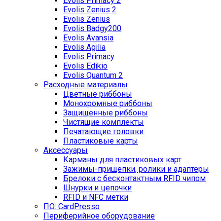
Evolis Primacy 2
Evolis Zenius 2
Evolis Zenius
Evolis Badgy200
Evolis Avansia
Evolis Agilia
Evolis Primacy
Evolis Edikio
Evolis Quantum 2
Расходные материалы
Цветные риббоны
Монохромные риббоны
Защищенные риббоны
Чистящие комплекты
Печатающие головки
Пластиковые карты
Аксессуары
Карманы для пластиковых карт
Зажимы-прищепки, ролики и адаптеры
Брелоки с бесконтактным RFID чипом
Шнурки и цепочки
RFID и NFC метки
ПО: CardPresso
Периферийное оборудование