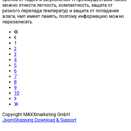
можно отнести легкость, компактность, защита от
резкого перепада температур и защита от попадания
влаги, чмп имеет память, поэтому информацию можно
перезаписать.
1
2
3
4
5
6
7
8
9
10
Copyright MAXXmarketing GmbH
JoomShopping Download & Support