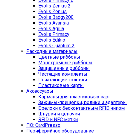
Evolis Primacy 2
Evolis Zenius 2
Evolis Zenius
Evolis Badgy200
Evolis Avansia
Evolis Agilia
Evolis Primacy
Evolis Edikio
Evolis Quantum 2
Расходные материалы
Цветные риббоны
Монохромные риббоны
Защищенные риббоны
Чистящие комплекты
Печатающие головки
Пластиковые карты
Аксессуары
Карманы для пластиковых карт
Зажимы-прищепки, ролики и адаптеры
Брелоки с бесконтактным RFID чипом
Шнурки и цепочки
RFID и NFC метки
ПО: CardPresso
Периферийное оборудование