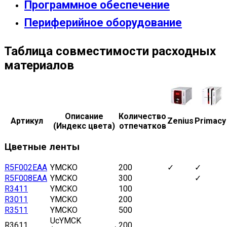
Программное обеспечение
Периферийное оборудование
Таблица совместимости расходных
материалов
Описание
Количество
Артикул
Zenius
Primacy
(Индекс цвета)
отпечатков
Цветные ленты
R5F002EAA
YMCKO
200
✓
✓
R5F008EAA
YMCKO
300
✓
R3411
YMCKO
100
R3011
YMCKO
200
R3511
YMCKO
500
UcYMCK
R3611
200