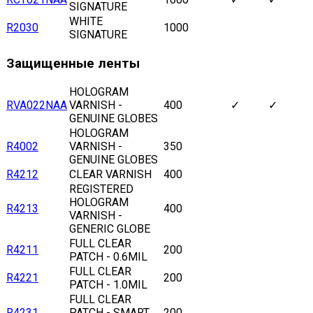
SIGNATURE
WHITE
R2030
1000
SIGNATURE
Защищенные ленты
HOLOGRAM
RVA022NAA
VARNISH -
400
✓
✓
GENUINE GLOBES
HOLOGRAM
R4002
VARNISH -
350
GENUINE GLOBES
R4212
CLEAR VARNISH
400
REGISTERED
HOLOGRAM
R4213
400
VARNISH -
GENERIC GLOBE
FULL CLEAR
R4211
200
PATCH - 0.6MIL
FULL CLEAR
R4221
200
PATCH - 1.0MIL
FULL CLEAR
R4231
PATCH - SMART
200