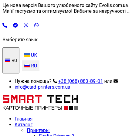
Це нова версія Вашого улюбленого сайту Evolis.com.ua.
Ми її тестуємо та оптимізуємо! Вибачте за незручності ...
Выберите язык
UK
RU
RU
Нужна помощь?
+38 (068) 883-89-01
или
info@card-printers.com.ua
Главная
Каталог
Принтеры