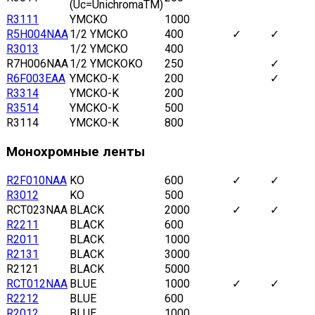
(Uc=UnichromaTM)
R3111
YMCKO
1000
R5H004NAA
1/2 YMCKO
400
✓
✓
R3013
1/2 YMCKO
400
R7H006NAA
1/2 YMCKOKO
250
✓
R6F003EAA
YMCKO-K
200
✓
R3314
YMCKO-K
200
R3514
YMCKO-K
500
R3114
YMCKO-K
800
Монохромные ленты
R2F010NAA
KO
600
✓
✓
R3012
KO
500
RCT023NAA
BLACK
2000
✓
✓
R2211
BLACK
600
R2011
BLACK
1000
R2131
BLACK
3000
R2121
BLACK
5000
RCT012NAA
BLUE
1000
✓
✓
R2212
BLUE
600
R2012
BLUE
1000