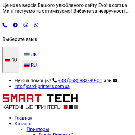
Це нова версія Вашого улюбленого сайту Evolis.com.ua.
Ми її тестуємо та оптимізуємо! Вибачте за незручності ...
Выберите язык
UK
RU
RU
Нужна помощь?
+38 (068) 883-89-01
или
info@card-printers.com.ua
Главная
Каталог
Принтеры