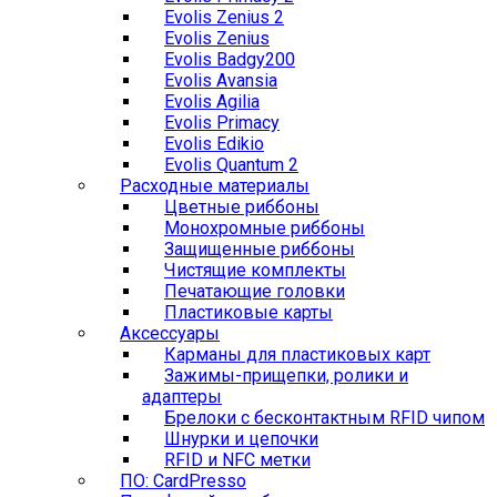
Evolis Zenius 2
Evolis Zenius
Evolis Badgy200
Evolis Avansia
Evolis Agilia
Evolis Primacy
Evolis Edikio
Evolis Quantum 2
Расходные материалы
Цветные риббоны
Монохромные риббоны
Защищенные риббоны
Чистящие комплекты
Печатающие головки
Пластиковые карты
Аксессуары
Карманы для пластиковых карт
Зажимы-прищепки, ролики и
адаптеры
Брелоки с бесконтактным RFID чипом
Шнурки и цепочки
RFID и NFC метки
ПО: CardPresso