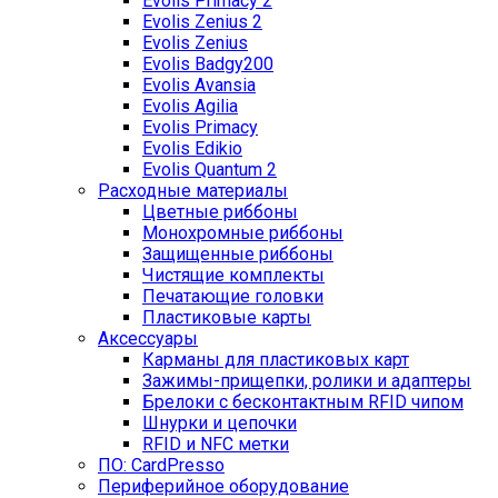
Evolis Primacy 2
Evolis Zenius 2
Evolis Zenius
Evolis Badgy200
Evolis Avansia
Evolis Agilia
Evolis Primacy
Evolis Edikio
Evolis Quantum 2
Расходные материалы
Цветные риббоны
Монохромные риббоны
Защищенные риббоны
Чистящие комплекты
Печатающие головки
Пластиковые карты
Аксессуары
Карманы для пластиковых карт
Зажимы-прищепки, ролики и адаптеры
Брелоки с бесконтактным RFID чипом
Шнурки и цепочки
RFID и NFC метки
ПО: CardPresso
Периферийное оборудование