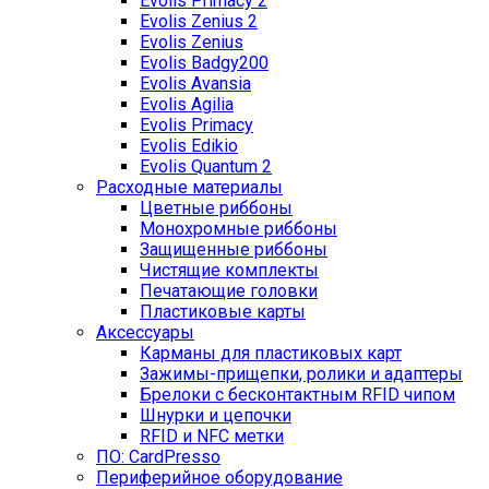
Evolis Primacy 2
Evolis Zenius 2
Evolis Zenius
Evolis Badgy200
Evolis Avansia
Evolis Agilia
Evolis Primacy
Evolis Edikio
Evolis Quantum 2
Расходные материалы
Цветные риббоны
Монохромные риббоны
Защищенные риббоны
Чистящие комплекты
Печатающие головки
Пластиковые карты
Аксессуары
Карманы для пластиковых карт
Зажимы-прищепки, ролики и адаптеры
Брелоки с бесконтактным RFID чипом
Шнурки и цепочки
RFID и NFC метки
ПО: CardPresso
Периферийное оборудование