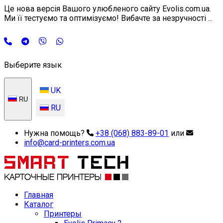
Це нова версія Вашого улюбленого сайту Evolis.com.ua.
Ми її тестуємо та оптимізуємо! Вибачте за незручності ...
Выберите язык
UK
RU
RU
Нужна помощь?
+38 (068) 883-89-01
или
info@card-printers.com.ua
Главная
Каталог
Принтеры