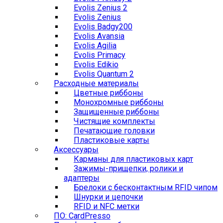
Evolis Zenius 2
Evolis Zenius
Evolis Badgy200
Evolis Avansia
Evolis Agilia
Evolis Primacy
Evolis Edikio
Evolis Quantum 2
Расходные материалы
Цветные риббоны
Монохромные риббоны
Защищенные риббоны
Чистящие комплекты
Печатающие головки
Пластиковые карты
Аксессуары
Карманы для пластиковых карт
Зажимы-прищепки, ролики и
адаптеры
Брелоки с бесконтактным RFID чипом
Шнурки и цепочки
RFID и NFC метки
ПО: CardPresso