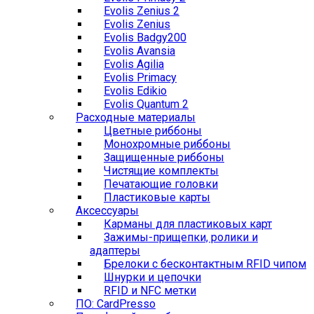
Evolis Zenius 2
Evolis Zenius
Evolis Badgy200
Evolis Avansia
Evolis Agilia
Evolis Primacy
Evolis Edikio
Evolis Quantum 2
Расходные материалы
Цветные риббоны
Монохромные риббоны
Защищенные риббоны
Чистящие комплекты
Печатающие головки
Пластиковые карты
Аксессуары
Карманы для пластиковых карт
Зажимы-прищепки, ролики и
адаптеры
Брелоки с бесконтактным RFID чипом
Шнурки и цепочки
RFID и NFC метки
ПО: CardPresso