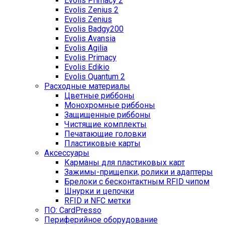
Evolis Primacy 2
Evolis Zenius 2
Evolis Zenius
Evolis Badgy200
Evolis Avansia
Evolis Agilia
Evolis Primacy
Evolis Edikio
Evolis Quantum 2
Расходные материалы
Цветные риббоны
Монохромные риббоны
Защищенные риббоны
Чистящие комплекты
Печатающие головки
Пластиковые карты
Аксессуары
Карманы для пластиковых карт
Зажимы-прищепки, ролики и адаптеры
Брелоки с бесконтактным RFID чипом
Шнурки и цепочки
RFID и NFC метки
ПО: CardPresso
Периферийное оборудование