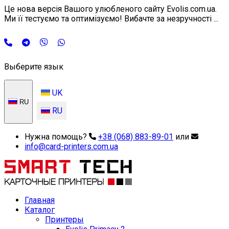
Це нова версія Вашого улюбленого сайту Evolis.com.ua.
Ми її тестуємо та оптимізуємо! Вибачте за незручності ...
Выберите язык
UK
RU
RU
Нужна помощь?
+38 (068) 883-89-01
или
info@card-printers.com.ua
Главная
Каталог
Принтеры