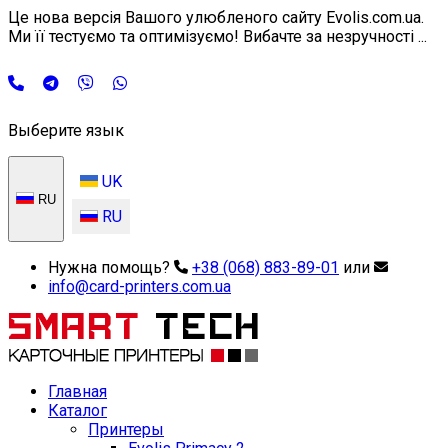
Це нова версія Вашого улюбленого сайту Evolis.com.ua.
Ми її тестуємо та оптимізуємо! Вибачте за незручності ...
Выберите язык
UK
RU
RU
Нужна помощь?
+38 (068) 883-89-01
или
info@card-printers.com.ua
Главная
Каталог
Принтеры