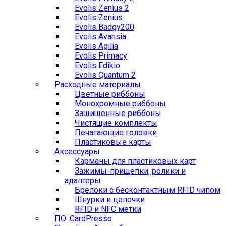
Evolis Zenius 2
Evolis Zenius
Evolis Badgy200
Evolis Avansia
Evolis Agilia
Evolis Primacy
Evolis Edikio
Evolis Quantum 2
Расходные материалы
Цветные риббоны
Монохромные риббоны
Защищенные риббоны
Чистящие комплекты
Печатающие головки
Пластиковые карты
Аксессуары
Карманы для пластиковых карт
Зажимы-прищепки, ролики и
адаптеры
Брелоки с бесконтактным RFID чипом
Шнурки и цепочки
RFID и NFC метки
ПО: CardPresso