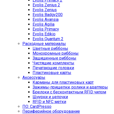
Evolis Primacy 2
Evolis Zenius 2
Evolis Zenius
Evolis Badgy200
Evolis Avansia
Evolis Agilia
Evolis Primacy
Evolis Edikio
Evolis Quantum 2
Расходные материалы
Цветные риббоны
Монохромные риббоны
Защищенные риббоны
Чистящие комплекты
Печатающие головки
Пластиковые карты
Аксессуары
Карманы для пластиковых карт
Зажимы-прищепки, ролики и адаптеры
Брелоки с бесконтактным RFID чипом
Шнурки и цепочки
RFID и NFC метки
ПО: CardPresso
Периферийное оборудование