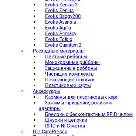
Evolis Zenius 2
Evolis Zenius
Evolis Badgy200
Evolis Avansia
Evolis Agilia
Evolis Primacy
Evolis Edikio
Evolis Quantum 2
Расходные материалы
Цветные риббоны
Монохромные риббоны
Защищенные риббоны
Чистящие комплекты
Печатающие головки
Пластиковые карты
Аксессуары
Карманы для пластиковых карт
Зажимы-прищепки, ролики и
адаптеры
Брелоки с бесконтактным RFID чипом
Шнурки и цепочки
RFID и NFC метки
ПО: CardPresso