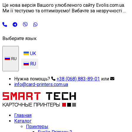
Це нова версія Вашого улюбленого сайту Evolis.com.ua.
Ми її тестуємо та оптимізуємо! Вибачте за незручності ...
Выберите язык
UK
RU
RU
Нужна помощь?
+38 (068) 883-89-01
или
info@card-printers.com.ua
Главная
Каталог
Принтеры