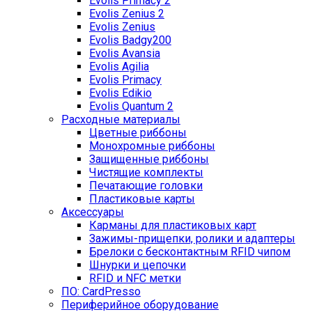
Evolis Primacy 2
Evolis Zenius 2
Evolis Zenius
Evolis Badgy200
Evolis Avansia
Evolis Agilia
Evolis Primacy
Evolis Edikio
Evolis Quantum 2
Расходные материалы
Цветные риббоны
Монохромные риббоны
Защищенные риббоны
Чистящие комплекты
Печатающие головки
Пластиковые карты
Аксессуары
Карманы для пластиковых карт
Зажимы-прищепки, ролики и адаптеры
Брелоки с бесконтактным RFID чипом
Шнурки и цепочки
RFID и NFC метки
ПО: CardPresso
Периферийное оборудование