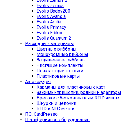
Evolis Zenius 2
Evolis Zenius
Evolis Badgy200
Evolis Avansia
Evolis Agilia
Evolis Primacy
Evolis Edikio
Evolis Quantum 2
Расходные материалы
Цветные риббоны
Монохромные риббоны
Защищенные риббоны
Чистящие комплекты
Печатающие головки
Пластиковые карты
Аксессуары
Карманы для пластиковых карт
Зажимы-прищепки, ролики и адаптеры
Брелоки с бесконтактным RFID чипом
Шнурки и цепочки
RFID и NFC метки
ПО: CardPresso
Периферийное оборудование