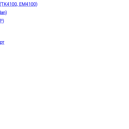
(TK4100, EM4100)
an)
P)
рт