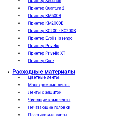
Принтер Securion
Принтер Quantum 2
Принтер KM500B
Принтер KM2000B
Принтер KC200 - KC200B
Принтер Evolis Issengo
Принтер Privelio
Принтер Privelio XT
Принтер Core
Расходные материалы
Цветные ленты
Монохромные ленты
Ленты с защитой
Чистящие комплекты
Печатающие головки
Пластиковые карты