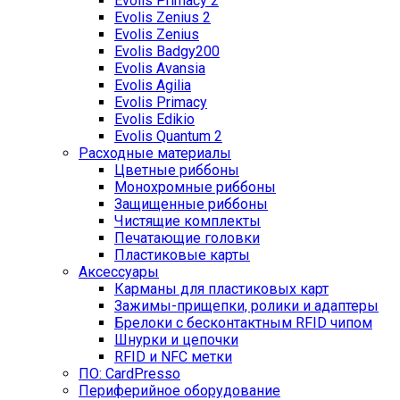
Evolis Primacy 2
Evolis Zenius 2
Evolis Zenius
Evolis Badgy200
Evolis Avansia
Evolis Agilia
Evolis Primacy
Evolis Edikio
Evolis Quantum 2
Расходные материалы
Цветные риббоны
Монохромные риббоны
Защищенные риббоны
Чистящие комплекты
Печатающие головки
Пластиковые карты
Аксессуары
Карманы для пластиковых карт
Зажимы-прищепки, ролики и адаптеры
Брелоки с бесконтактным RFID чипом
Шнурки и цепочки
RFID и NFC метки
ПО: CardPresso
Периферийное оборудование