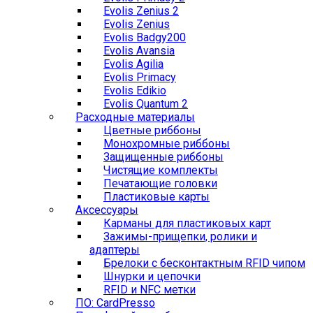
Evolis Zenius 2
Evolis Zenius
Evolis Badgy200
Evolis Avansia
Evolis Agilia
Evolis Primacy
Evolis Edikio
Evolis Quantum 2
Расходные материалы
Цветные риббоны
Монохромные риббоны
Защищенные риббоны
Чистящие комплекты
Печатающие головки
Пластиковые карты
Аксессуары
Карманы для пластиковых карт
Зажимы-прищепки, ролики и
адаптеры
Брелоки с бесконтактным RFID чипом
Шнурки и цепочки
RFID и NFC метки
ПО: CardPresso