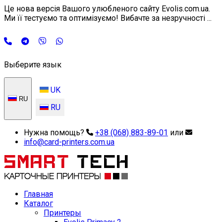
Це нова версія Вашого улюбленого сайту Evolis.com.ua.
Ми її тестуємо та оптимізуємо! Вибачте за незручності ...
Выберите язык
UK
RU
RU
Нужна помощь?
+38 (068) 883-89-01
или
info@card-printers.com.ua
Главная
Каталог
Принтеры