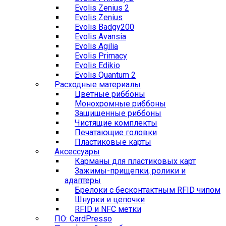
Evolis Zenius 2
Evolis Zenius
Evolis Badgy200
Evolis Avansia
Evolis Agilia
Evolis Primacy
Evolis Edikio
Evolis Quantum 2
Расходные материалы
Цветные риббоны
Монохромные риббоны
Защищенные риббоны
Чистящие комплекты
Печатающие головки
Пластиковые карты
Аксессуары
Карманы для пластиковых карт
Зажимы-прищепки, ролики и
адаптеры
Брелоки с бесконтактным RFID чипом
Шнурки и цепочки
RFID и NFC метки
ПО: CardPresso