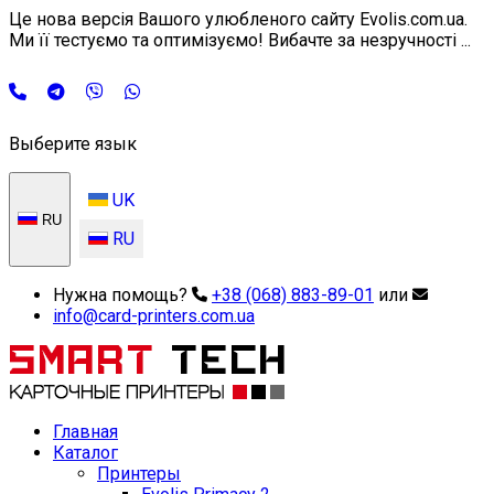
Це нова версія Вашого улюбленого сайту Evolis.com.ua.
Ми її тестуємо та оптимізуємо! Вибачте за незручності ...
Выберите язык
UK
RU
RU
Нужна помощь?
+38 (068) 883-89-01
или
info@card-printers.com.ua
Главная
Каталог
Принтеры