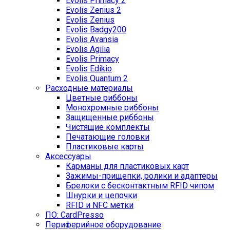
Evolis Primacy 2
Evolis Zenius 2
Evolis Zenius
Evolis Badgy200
Evolis Avansia
Evolis Agilia
Evolis Primacy
Evolis Edikio
Evolis Quantum 2
Расходные материалы
Цветные риббоны
Монохромные риббоны
Защищенные риббоны
Чистящие комплекты
Печатающие головки
Пластиковые карты
Аксессуары
Карманы для пластиковых карт
Зажимы-прищепки, ролики и адаптеры
Брелоки с бесконтактным RFID чипом
Шнурки и цепочки
RFID и NFC метки
ПО: CardPresso
Периферийное оборудование