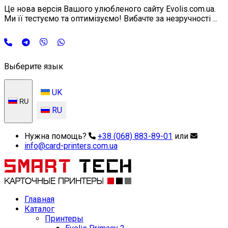
Це нова версія Вашого улюбленого сайту Evolis.com.ua.
Ми її тестуємо та оптимізуємо! Вибачте за незручності ...
Выберите язык
UK
RU
RU
Нужна помощь?
+38 (068) 883-89-01
или
info@card-printers.com.ua
Главная
Каталог
Принтеры