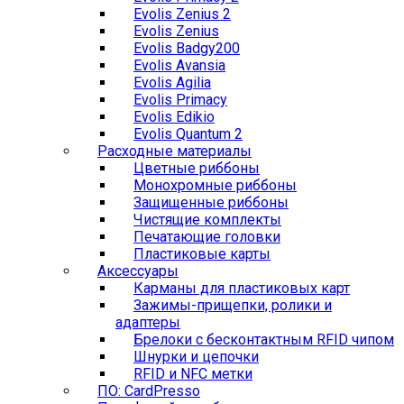
Evolis Zenius 2
Evolis Zenius
Evolis Badgy200
Evolis Avansia
Evolis Agilia
Evolis Primacy
Evolis Edikio
Evolis Quantum 2
Расходные материалы
Цветные риббоны
Монохромные риббоны
Защищенные риббоны
Чистящие комплекты
Печатающие головки
Пластиковые карты
Аксессуары
Карманы для пластиковых карт
Зажимы-прищепки, ролики и
адаптеры
Брелоки с бесконтактным RFID чипом
Шнурки и цепочки
RFID и NFC метки
ПО: CardPresso