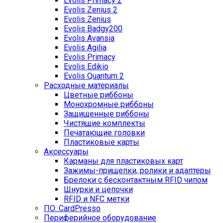
Evolis Primacy 2
Evolis Zenius 2
Evolis Zenius
Evolis Badgy200
Evolis Avansia
Evolis Agilia
Evolis Primacy
Evolis Edikio
Evolis Quantum 2
Расходные материалы
Цветные риббоны
Монохромные риббоны
Защищенные риббоны
Чистящие комплекты
Печатающие головки
Пластиковые карты
Аксессуары
Карманы для пластиковых карт
Зажимы-прищепки, ролики и адаптеры
Брелоки с бесконтактным RFID чипом
Шнурки и цепочки
RFID и NFC метки
ПО: CardPresso
Периферийное оборудование