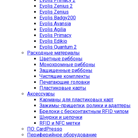
Evolis Primacy 2
Evolis Zenius 2
Evolis Zenius
Evolis Badgy200
Evolis Avansia
Evolis Agilia
Evolis Primacy
Evolis Edikio
Evolis Quantum 2
Расходные материалы
Цветные риббоны
Монохромные риббоны
Защищенные риббоны
Чистящие комплекты
Печатающие головки
Пластиковые карты
Аксессуары
Карманы для пластиковых карт
Зажимы-прищепки, ролики и адаптеры
Брелоки с бесконтактным RFID чипом
Шнурки и цепочки
RFID и NFC метки
ПО: CardPresso
Периферийное оборудование