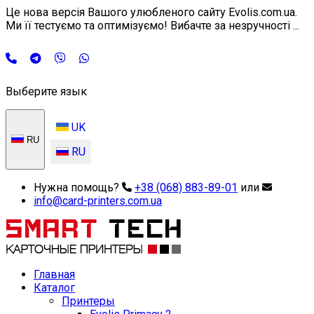
Це нова версія Вашого улюбленого сайту Evolis.com.ua.
Ми її тестуємо та оптимізуємо! Вибачте за незручності ...
Выберите язык
UK
RU
RU
Нужна помощь?
+38 (068) 883-89-01
или
info@card-printers.com.ua
Главная
Каталог
Принтеры