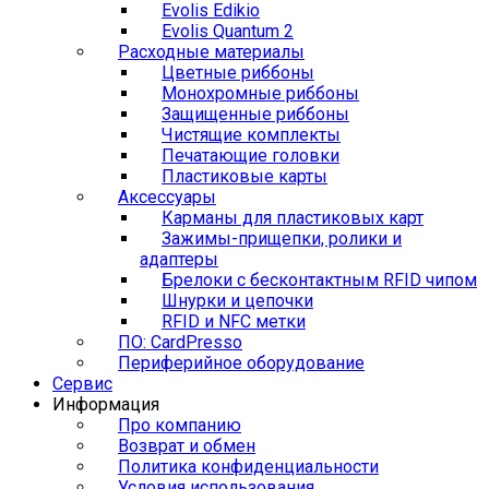
Evolis Edikio
Evolis Quantum 2
Расходные материалы
Цветные риббоны
Монохромные риббоны
Защищенные риббоны
Чистящие комплекты
Печатающие головки
Пластиковые карты
Аксессуары
Карманы для пластиковых карт
Зажимы-прищепки, ролики и
адаптеры
Брелоки с бесконтактным RFID чипом
Шнурки и цепочки
RFID и NFC метки
ПО: CardPresso
Периферийное оборудование
Сервис
Информация
Про компанию
Возврат и обмен
Политика конфиденциальности
Условия использования