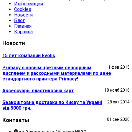
Информация
Cookies
Новости
Блог
Главная
Корзина
Новости
15 лет компании Evolis
Primacy с новым цветным сенсорным
11 фев 2015
дисплеем и расходными материалами по цене
стандартного принтера Primacy!
Аксессуары пластиковых карт
18 нояб 2016
Безкоштовна доставка по Києву та Україні
28 окт 2014
від 5000 грн.
Контакты
01 сен 2020
ул. Закревского 15, офис № 30